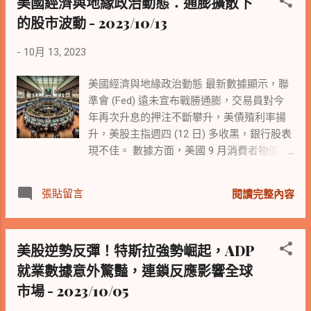
美國經濟與地緣政治動態：通膨擴散下
持利率不變，市場普遍認為歐洲央行、美聯
隨著以色列擴大轟炸行動，可能需要暫停衝
瓊工業指數更是下跌了287點。這周三大指數
儲和英國央行都將暫不加息。加拿大央行行
突，為平民提供協助。法國總統馬克宏
的股市波動 - 2023/10/13
都是收黑的。投資人一方面受到借貸成本上
長表示，目前不會討論降息，但準備在必要
(Emmanuel Macron) 呼籲建立國際聯盟來對
升的困擾，另一方面又擔心中東衝突可能惡
時進一步加息。 在其他經濟動態方面，美國
-
10月 13, 2023
抗哈瑪斯。 個股表現亮眼 蘋果 (AAPL-US)
化。 費城半導體指數周五下跌了1.5%，台積
9月新屋銷售大幅增長，顯示經濟仍然有韌
上漲 0.25% 至每股 173.44 美元。白宮表示，
電ADR也受到拖累下跌了1.7%，不過整個星
性。德國企業士氣在六個月來首次上升，但
美國經濟與地緣政治動態 最新數據顯示，聯
蘋果週二將宣布計劃以公平合理的價格向獨
期來看，台積電還是保住了0.9%的漲勢。台
整體情緒仍然低迷，經濟學家不排除一年內
準會 (Fed) 遠未宣布戰勝通膨，交易員對今
立維修店和全國消費者提供維修產品所需的
積電的業績展望雖然優於預期，但美國對大
發...
年再次升息的押注不斷攀升，美債殖利率揚
零件、工具和說明書。 Verizon (VZ-US) 飆
陸晶片出口管制的衝擊仍然難以避免。台積
升，美股主指週四 (12 日) 多收黑，銀行股表
漲 9.27% 至每股 34.30 美元，創近 15 年來最
電的大客戶輝達（Nvidia）這周更是重挫了近
現不佳。 數據方面，美國 9 月消費者物價指
亮眼單日表現。 根據 LSEG 對分析師的調
9%。 有分析師表示，中東局勢的不穩定引發
數 (CPI) 年增 3.7%，略高於預期，連續第二
查，該公司第三季調整後每股純益和營收均
了石油和股市的劇烈波動，迫使投資人重新
個月快速成長，扣除食品和能源成本的核心
超出分析師預期。 晶片設計公司輝達
評估策略，將重點從風險較高的資產轉移到
張貼留言
閱讀完整內容
CPI 年增 4.1%，為近兩年來最慢增速。 地緣
(NVDA-US) 揚升 2.32% 至每股 412.05 美元。
更安全的投資。 下周將迎來財報季，微軟、
方面，巴勒斯坦伊斯蘭主義團體哈瑪斯
輝達週二表示，美國新的出口限制於週一生
Alphabet等大型股將公布財報 下周將是一個
(Hamas) 上週末在以色列發動致命襲擊，以
效，該限制將阻止其先進人工智慧 (AI) 晶片
財報季的繁忙週，微軟、Alphabet、亞馬遜
美股逆勢反彈！特斯拉強勢崛起，ADP
色列死亡人數已上升至 1,300 多人。數十名
銷往中國。不過輝達預估新限制不會對其營
和Meta等大型股將公布財報。這些大型股是
就業數據意外驚豔，連鎖反應影響全球
以色列和外國人質被帶回加薩；以色列表示
收產生短期影響。 可口可樂 (KO-US)...
推動標普500指數今年上漲的主力，其他股票
已確認其中 97 人的身分。加薩當局表示，已
的表現相形見絀。 根據彭博統計，截至本周
市場 - 2023/10/05
有 1,400 多名巴勒斯坦人被殺，6,000 多人受
五上午，標普500指數成份股公司中有86家已