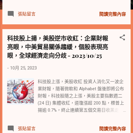
低。這場拋售潮主要是受到Alphabet和德州
儀器財測失利的影響，讓投資人對半導體業
張貼留言
閱讀完整內容
的前景感到憂心。 此外，10年期美債殖利率
和2年期美債殖利率都有上升的趨勢，分別上
漲11個基點和2個基點。這也加劇了投資人對
科技股上揚，美股逆市收紅：企業財報
於股市的擔憂。 美國政經動態 🇺🇸 在政經
亮眼，中美貿易關係趨緩，個股表現亮
方面，美國共和黨保守派路易斯安那州眾議
員強生以微弱優勢當選美國第56任眾議院議
眼，全球經濟走向分歧 - 2023/10/25
長，結束了國會長達三星期的權力真空局
面。這對新議長來說是一項嚴峻的挑戰，因
-
10月 25, 2023
為他需要處理繁忙的立法議程，而時間卻很
有限。此外，拜登政府和參議院盟友正在敦
科技股上漲，美股收紅 投資人消化又一波企
促國會通過數十億美元的軍事援助法案，以
業財報，隨著微軟和 Alphabet 盤後即將公布
支持以色列、烏克蘭和台灣。如果國會無法
財報，科技股隨之上漲，美股主要指數週二
採取行動，美國政府將再度面臨關門危機。
(24 日) 集體收紅，道瓊漲超 200 點，標普上
在國際局勢方面，以色列與哈瑪斯的衝突仍
揚逾 0.7%，終止連續第五個交易日收黑走
在持續，據報導，美方已說服以色列推遲加
勢，收於 200 日均線 (4,236 點) 上方。 10 年
薩行動，並且預計美軍將在本週稍後時間完
期美債殖利率變化不大，為 4.84%。510 億美
張貼留言
閱讀完整內容
成部署防空系統，以保護駐伊拉克、敘利
元的 2 年期公債拍賣滿足強勁需求之後，2