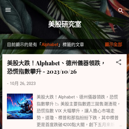
跳到主要內容
美股研究室
目前顯示的是有「
Alphabet
」標籤的文章
顯示全部
發
表
美股大跌！Alphabet、德州儀器領跌，
文
恐慌指數攀升 - 2023/10/26
章
-
10月 26, 2023
美股大跌！Alphabet、德州儀器領跌，恐慌
指數攀升 📉 美股主要指數週三拋售潮湧現，
恐慌指數 VIX 大幅攀升，讓人擔心市場走
勢。道瓊、標普和那指紛紛下跌，其中標普
更是首度跌破4200點大關，創下五月來新