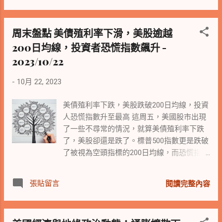
亞、科威特、約旦、沙烏地阿拉伯和阿拉伯
年期美債殖利率上升 4 個基點至 5.10%。 政
聯合大公國的美軍。 此外，美國國務卿布林
經方面，聯邦公開市場委員會 (FOMC) 為期
周末盤點 美債殖利率下滑，美股逾越
肯表示，他期待與中國外長王毅會晤並且合
兩天的會議將於 10 月 31 日舉行，市場預期
作，以防止中東衝突蔓延。 科技股動態 📱
200日均線，投資者恐慌指數飆升 -
聯準會下月最終將維持利率不變。 企業財報
在科技股方面，Alphabet的股價崩跌9.51%，
亮眼 約 150 家標普 500 成分股企業將於本週
2023/10/22
成為自2020年3月以來最糟糕的一天。儘管
公布財報。截至目前為止，已經有了一個良
Alphabet上季營收年增11%，但其雲端事業表
好的開局。FactSet 數據顯示，大約 23% 的
-
10月 22, 2023
現遠不如預期。另一家半導體公司德州儀器
標準普爾 500 強公司已公布財報，其中 77%
的股價也下跌了3.49%，預測第四季營收和每
的獲利超出分析師的預期。 中美貿易緊張局
美債殖利率下跌，美股跌破200日均線，投資
股純益均低於分析師預期，給整個晶片產業
勢有所緩解 自川普時代挑起對中國的貿易爭
人恐慌指數升至最高 這周五，美國股市出現
帶來了壞兆頭。 然而，微軟的股價卻上漲了
端以來，中國糧食企業週二首次參加採購美
了一些不尋常的情況，就算美債殖利率下跌
3.07%，超越華爾街的預期。微軟公布的2024
國農產品的正式簽約儀式。美國黃豆出口商
了，美股卻還是跌了。標普500指數更是跌破
會計年度第一季業績表現出色，且營運費用
會 (USSEC) 聲明指出，中儲糧和中糧國際等
了被視為空頭指標的200日均線，而恐慌指標
增加的速度放緩，使得獲利大幅增加。 蘋果
買家與 Archer-Daniels-Midland Co. 、Bunge
之稱的波動率指數則升至3月來的最高點。這
的股價下跌了1.35%，而彭博知名蘋果專欄作
Ltd. 和 Cargill Inc. 等農作物貿易商簽署了 11
可能是因為下周有四家大型公司發布財報，
張貼留言
閱讀完整內容
家Mark Gurman表示，蘋果計劃對其AirPods
項協議。 中東局勢緊張 以色列與哈瑪斯衝突
加上中東衝突和美債殖利率的影響，投資人
系列產品進行全面改革，為這款熱銷產品帶
不斷，美國總統拜登表示，人道援助進入加
對市場出現了一些恐慌。 標普500指數和那
來新變化。 全球經濟動態 🌍 加拿大央行維
薩的速度不夠快，美國國務卿布林肯表示，
斯達克綜合指數分別下跌了1.3%和1.5%，道