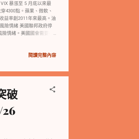
高通提供強大的芯片。 🔸
X 暴漲至 5 月底以來最
an與前蘋果...
穿4300點。蘋果、微軟、
收益率創2011年來最高。油
風險情緒 美國聯邦政府停
風險情緒。美國國會需要在
脹指標PCE個人消費支出物
個月上漲，但新屋銷售環比
閱讀完整內容
月展望的預期跌至與經濟衰
MC票委卡什卡利稱，美國軟
至更高才能遏制通脹。巴克
下滑 美股齊下跌，道指創
數下跌，摩根大通和美國銀行
突破
微軟、奈飛創四個月最低。中
債券收益率上升 10年期美債收
/26
大利債收益率持續上升，英債收
上90美元，布倫特升至近