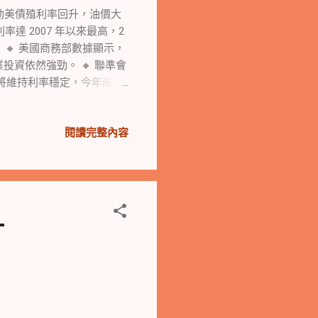
球的首席策略師Joseph
推動美債殖利率回升，油價大
前面臨著許多挑戰。 總之，美
達 2007 年以來最高，2
關注債市情況和政府關閉相
 🔸 美國商務部數據顯示，
業投資依然強勁。 🔸 聯準會
將維持利率穩定，今年底前
現在機率已上升至 90%。
營支持的議案，拜登呼籲眾院
閱讀完整內容
訴求，汽車工人聯合會擬擴大
跌超過 2%。那斯達克指數是
關門危機使得市場情緒更加焦
美國8月耐用品訂單好於預
📉 🔸 市場擔心政府關
-
跌。 🔸 道指全天最深跌
Meta 跌4%，特斯拉跌
離四個月最低。 🔸 AI概念
發布 📊 🔸 美國8月耐用品訂
韌性。 🔸 明尼阿波利斯
能“手下留情”的場景。 其