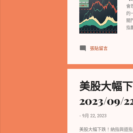
會
的
關
指
升
1
張貼留言
美
兩
和
片
預
美股大幅下
全
【
2023/09/2
日
漲
雲
-
9月 22, 2023
重
析
美股大幅下跌！納指與道指