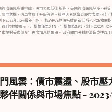
國經濟面臨多重挑戰，股市表現低迷 近期，美國經濟面臨諸多不確
府關門危機、汽車業罷工升級等等。這些因素影響到股市表現不佳，標
創下2022年以來最差月份。 核心PCE物價指數創新低 核心PCE物
，8月的數據顯示，月增幅僅為0.1%，年增幅為3.9%，創下2020年
了市場對美聯儲今年再次加息的預期。 政府關門將對經濟造成逆風 
近，國會兩院對於未來預算規模、移民管制、社福計劃等問題存在分
，對經濟造成不利影響。然而，信用評級機構預計這不會對美國主權
大，影響就業和生產 全美汽車工人聯合會的罷工規模不斷擴大，已經達
的就業和生產造成了不小的影響，進一步加劇了經濟困境。 地緣政治
員會要求美國尊重公平競爭，並對投資者和交易類型的限制進行評估
被禁止離開，引發了外企在中國業務風險的擔憂，可能對外國企業造
，部分企業業績亮眼 在經濟困境中，一些科技股表現相對較好。蘋
門風雲：債市震盪、股市壓
更多AI領域的員工。特斯拉股價也有所上升，儘管分析師對該公司第
，Nike宣布業績超出預期，股價飆升。食品配送公司Blue Apron被以
伴關係與市場焦點 - 2023/0
漲。 股市整體表現低迷 雖然部分科技股表現不錯，但整體上股市表
第三季度均下跌，道瓊斯指數寫下2月以來最糟糕的月份，標普500指數
以來最差的月份。受到多重不確定因素的影響，投資者對股市的憂慮
場波動增加 美元指數在近期走強，連續兩周上漲。這一趨勢引發了