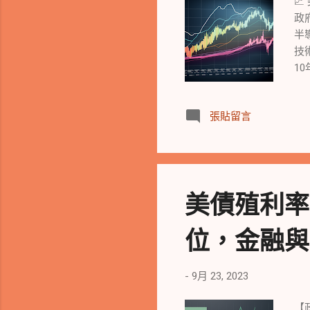

常
政
近
半
但
技
士
1
利
步
張貼留言
預
歷
成
指
上
美債殖利率
大
連
位，金融與非

統
仍
-
9月 23, 2023
F
和
【