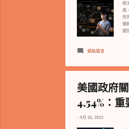
他重
經
Op
高
奈
價
擺
1
價
張貼留言
跌
退
着
萊
近
美國政府關
跌
概
4.54%：重
益
益
期
-
9月 26, 2023