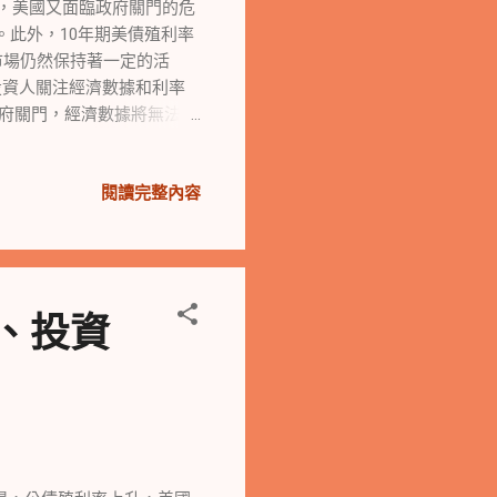
最近，美國又面臨政府關門的危
此外，10年期美債殖利率
，市場仍然保持著一定的活
投資人關注經濟數據和利率
政府關門，經濟數據將無法公
外，聯準會有可能在11月
完成」的程度，屆時市場可
閱讀完整內容
和巨額的財政赤字正對市場
制定者在短期內降低利率變
滑。然而，能源股卻領軍走
經濟變動關键因素 聯準會
準會發言人的言論，鮑爾主
、投資
在週五公布，這些都是市場
 目前，市場正面臨著兩大
為政府提供資金所需的支出
用產生負面影響，但經濟影
在營運和產業發展方面，蘋
福特汽車則暫停在密西根州
示對人工智慧晶片的需求非