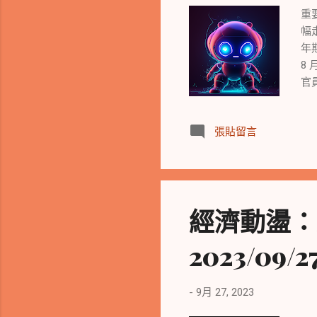
準
重
L
幅
股
年
關
8
官
可

張貼留言
共
在
表
慮
期
經濟動盪：
門
超3
2023/09/2
1
股漲
單
-
9月 27, 2023
聯