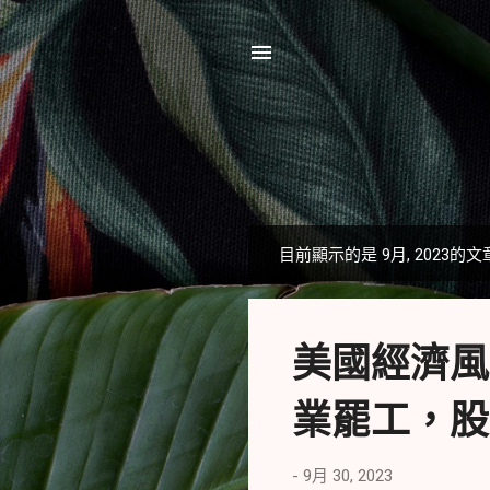
目前顯示的是 9月, 2023的文
發
表
文
美國經濟風
章
業罷工，股市不
-
9月 30, 2023