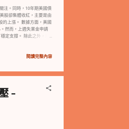
加了金融市場的波動性。
關注。同時，10年期美國債
四美股卻集體收紅，主要是由
股的上漲。 數據方面，美國
2%。然而，上週失業金申請
了穩定支撐。 除此之外，聯
鷹派言論的回應。 鴿派言論
人們對寬鬆政策抱以希望。芝
閱讀完整內容
能會讓央行犯錯誤判斷。里
 然而，美國政府關門的可能
商美光的股價下滑，預計本
壟斷監管機構對輝達進行了突
價暴漲，這部分是因為微軟
 -
健身公司Peloton和運動服
務。因此，Peloton的股價大
權投資者科恩成為其新任
美國第二季度核心個人消費支
期的2.2%。 市場關注焦點
ovic重申看淡美股，認為聯