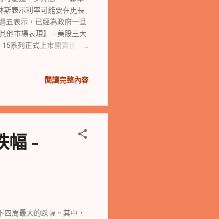
柯林斯表示利率可能要在更長
員週五表示，已經為政府一旦
他市場表現】 - 美股三大
e 15系列正式上市開賣後攀
虽然上市首日上漲，但本週跌近
跌近2%創五週最大跌幅。 -
閱讀完整內容
。 - 英央行暫停加息周，
政部成立經濟工作小組，以緩
美債收益率回落減輕壓力，晶
四季的iPhone營收與利潤
場】 - 黃金告別一週低位，
幅 -
四周新高，一週漲近10%。
日本央行繼續保持寬鬆政策，
然氣遭受多種因素推動的上
雪修改後的提案，耶誕步採丸
在達成新的勞資協議方面取得
機構今年第四次控告。 【分
 雖然基本面沒有任何變化，
下四周最大的跌幅。其中，