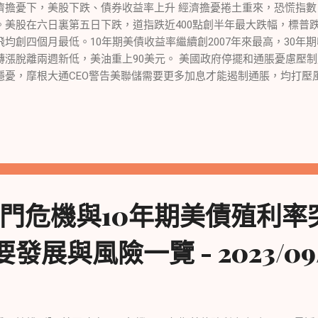
要事項 💼 🔸 Meta發佈新款Quest 3 VR頭顯，起售價499美元，
濟擔憂下，美股下跌、債券收益率上升 經濟擔憂捲土重來，恐慌指數 VI
enAI稱，ChatGPT現在可以瀏覽互聯網。 🔸 报道稱OpenAI創始人Altm
。美股在六日裏第五日下跌，道指跌近400點創半年最大跌幅，標普跌
飛均創四個月最低。10年期美債收益率繼續創2007年來最高，30年期
轉漲脫離兩週新低，美油重上90美元。 美國政府停擺和通脹憂慮壓制
隱憂，摩根大通CEO警告美聯儲需要更多加息才能遏制通脹，均打壓
0月1日之前解決預算談判分歧，避免聯邦政府停擺。美聯儲最青睞的通
指數將於週五公佈。 房市表現和消費者信心下滑 美國房價連續第六
8.7%。9月諮商會消費者信心指數降至四個月最低，反映對未來六個
一致水平。 摩根大通CEO警告和汽車工人罷工增加通脹風險 今年FO
陸的可能性爲60%。摩根大通CEO戴蒙也警告，美聯儲可能需要加息
警告稱美國汽車工人罷工將增加通脹的上行風險。 美股下跌及銀行股
四個月最低且首次收低於200日均線，標普創3個月低點。銀行股指
門危機與10年期美債殖利率
2%。 科技股下滑和中概股追跌 科技股下滑，亞馬遜跌4%，蘋果、
股續跌，京東跌2.5%，百度跌0.8%。AI概念股回調，C3.ai跌3%。 
要發展與風險一覽 - 2023/09
率創2007年來最高，30年期收益率創2011年來最高。歐元區和意
率微幅上漲。 油價轉漲及地緣政治消息 油價在兩週低位反彈，美油重
高點。南韓、日本和中國高級官員同意盡早舉行領導人峰會。