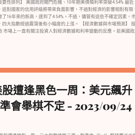
重要性排列】 美國政府關門危機、10年期美債殖利率突破4.54% 
，這對國家的信用評級將帶來負面影響，不過對經濟的影響相對有限。
破了16年來的新高，達到了4.54%。不過，儘管有這些不確定因素
，四大指數經過震蕩後有小幅度的上漲。 【經濟數據與市場預測】 
動 市場上一直有關注投資人對經濟數據和利率變動的反應。若美國
，而這對整體市場可能是好事，投資人不需要對這些數據做出反應。另
度暫緩升息，等到12月經濟有機會放緩到聯準會可以宣布「工作已經
會走揚。 【高油價和政府債務虧損】 导致市場情緒負面影響 高油價
緒產生負面影響。投資者擔心高油價可能加劇通脹問題，這將使政策
更加困難。與此同時，油價的上漲和政府債務虧損也導致市場情緒下
，亞馬遜股價也強勁上揚。 【聯準會立場和個人消費支出物價指數】 
週宣布利率按兵不動，並預計在長時間內保持高位。市場密切關注聯
美股遭逢黑色一周：美元飆升
和威廉斯總裁即將發表講話。此外，個人消費支出物價指數數據也將
動的關鍵因素。 【政府關門和學貸恢復支付】 兩大風險緊緊盯住市場
舉棋不定 - 2023/09/24
險，分別是政府關門和學貸恢復支付的問題。由於美國國會尚未通過
案，人們懷疑兩黨是否有談判的意願。不過，雖然政府關門對國家信
將只是短暫的。 【蘋果、福特汽車和亞馬遜】 營運和產業發展新聞 
的股價有所上揚，蘋果計劃在未來五年內在印度的產值增加逾5倍。
電池工廠建設，並表示擔心其運營該工廠的競爭力。此外，亞馬遜表