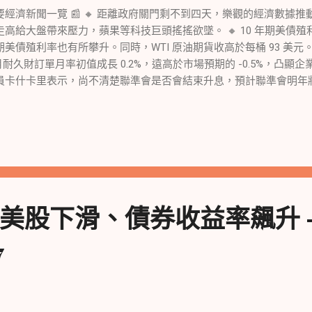
會的高利率政策和地緣政治風險將對股市造成不確定性。 此外，匯豐全
要經濟新聞一覽 📰 🔸 距離政府關門剩不到四天，樂觀的經濟數據
ittle指出，市場普遍認為美債殖利率上升會推高股市的本益比，但目
走高給大盤帶來壓力，蘋果等科技巨頭搖搖欲墜。 🔸 10 年期美債殖利率
在近期受到債市影響出現了下跌，但週四則有所反彈。投資者將繼續
期美債殖利率也有所攀升。同時，WTI 原油期貨收高於每桶 93 美元。
消息的發展。
 月耐久財訂單月率初值成長 0.2%，遠高於市場預期的 -0.5%，凸顯企
員卡什卡里表示，尚不清楚聯準會是否會結束升息，預計聯準會明年
能會再度升息一次。 🔸 高盛表示，政府關門的可能性似乎一直存在，
 美國參眾兩院就撥款法案陷入僵局，眾議院尋求提出僅獲共和黨陣
和黨員批准政府融資計畫。 🔸 美國總統拜登力挺勞工調薪 40% 的
底特律傳統車企的罷工。 🔸 標普 9 月已下跌超過 4%，道瓊指數下
現最差的，本月下跌超過 5%。 🔸 投資人傾向減持策略，美國政府
。 🔸 摩根大通首席市場策略師警告未來可能會出現更多波動。 🔸 
，市場擔心美油交割地庫欣的庫存跌破最低運營水平。 美股市場走勢 📈
美股下滑、債券收益率飆升 
，美股午盤全線轉跌，道指抹去逾110點的漲幅在開盤近一小時便率先轉
10點或跌0.9%，標普500指數和納指均最深跌0.8%。 🔸 元宇宙公司 
7
.5%，谷歌A漲1.5%。 🔸 晶片股集體反彈，費城半導體指數轉漲約1%脫
幅顯著，C3.ai漲超3%，Palantir Technologies漲超6%。 重要數據
環比初值增長0.2%，好於預期，凸顯經濟前景不確定時期的投資仍具有
儲主席卡什卡利稱對或需再加息超過一次的前景持開放態度，但談及可