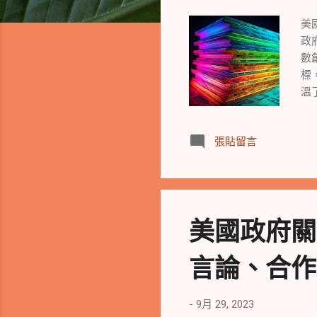
美
政
數
標
溫
迫
損
張貼留言
擴
業
委
國
佳
美國政府關
聘
外
言論、合作夥
大
和
年
-
9月 29, 2023
市