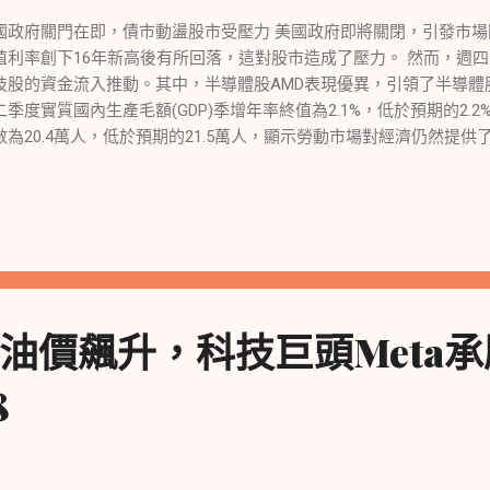
兌美元走弱。大宗商品市場中，黃金和國際原油價格也出現回落，增
國政府關門在即，債市動盪股市受壓力 美國政府即將關閉，引發市場
殖利率創下16年新高後有所回落，這對股市造成了壓力。 然而，週
技股的資金流入推動。其中，半導體股AMD表現優異，引領了半導體
二季度實質國內生產毛額(GDP)季增年率終值為2.1%，低於預期的2.
數為20.4萬人，低於預期的21.5萬人，顯示勞動市場對經濟仍然提供
會主席鮑爾將在週四下午發表講話，投資者迫切希望了解他對於近期
消費者支出調降對寬鬆政策帶來希望 鴿派言論和消費者支出調降讓
哥聯邦準備銀行的總裁古爾斯比警告說，過度依賴傳統經濟學理論可
蒙聯準銀行的總裁巴爾金表示，目前判斷是否需要升息還為時過早。
很大，而共和黨和民主黨之間的協商進展不順。美國大型記憶體供應
度將持續虧損，這反映了產業目前的困境。 另外，有報道稱法國反
搜查，但輝達的股價卻上漲，顯示對該公司的支持。同樣，AMD的股
油價飆升，科技巨頭Meta承壓
術長Kevin Scott對他們的產品表示讚揚。 合作夥伴關係推動股價上漲 
品牌Lululemon建立了合作夥伴關係，這筆交易有助於Peloton簡化業
8
上漲。 然而，消費電子零售商GameStop的股價下滑，億萬富翁維
EO，但這並沒有改變投資者對該公司的悲觀情緒。 經濟數據方面，
物價指數維持在3.7%，符合預期。而實際GDP增長率則為2.1%，低於預
中在債市和政府關閉相關消息上。摩根大通的市場策略員Marko Kolan