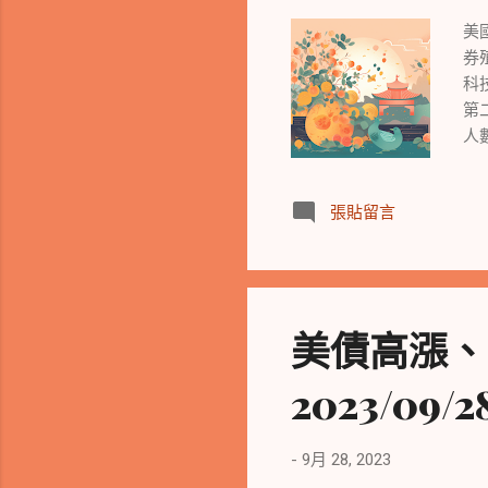
元
美
券
科
第
人
準
和
張貼留言
加
奇
性
季
擊
美債高漲、
技
飾
2023/09/2
幅
C
出
-
9月 28, 2023
集