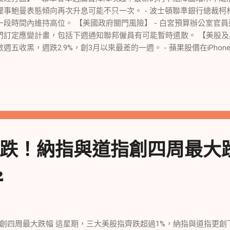
理事鮑曼表態傾向再次升息可能不只一次。 - 波士頓聯準銀行總裁
一段時間內維持高位。 【美國政府關門風險】 - 白宮預算辦公室官
門訂定應變計畫，包括下週通知聯邦僱員有可能暫時遣散。 【美股及其
數週五收黑，週跌2.9%，創3月以來最差的一週。 - 蘋果股價在iPhon
。 - 晶片股跑贏大盤，博通漲超2%，NVIDIA 漲超1%，Arm衝擊
6%；中概股指收漲近3%，B站漲超5%，阿里漲近5%。 - 泛歐股指全周
債收益率自2007年來首次升破4.5%，後一度回落8個基點，仍連升三週
年期英債收益率一週降超20個基點。 【國際貿易】 - 美國與中國財
緊張局勢並深化兩國關係。 【科技股】 - 美股中的成長型科技股受
股力挺大盤反彈。 - 特斯拉週跌超10%，所在板塊領跌標普。 - 蘋果第
計優於預期，是推升第四季iPhone事業的最大推手。 【黃金及能源市
跌！納指與道指創四周最大跌
周仍未累漲。 - 原油止步三週連漲，布油則四連陰；歐洲天然氣連創
匯市】 - 美元指數連續第三日創半年多來新高，市場變化不大。 - 
2
元跳水。 - 交易者密切關注挪威的季節性維護期生產情況，歐洲天
。 【個股表現】 - 英國競爭和市場管理局初步接受微軟收購動視暴
串遊戲為補救措施成功。 - 美國聯合汽車工會傳出可能與福特汽車
大進展。 - 亞馬遜將受到美國聯邦貿易委員會提起反壟斷訴訟，為該
及展望】 - 持續的高利率可能導致經濟硬著陸，令市場充滿焦慮。 -
創四周最大跌幅 這星期，三大美股指齊跌超過1%，納指與道指更創