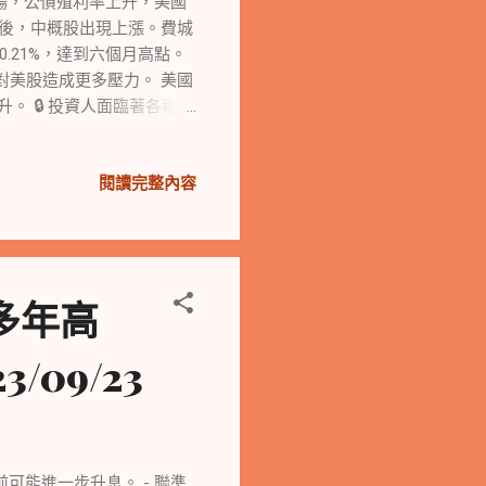
立場，公債殖利率上升，美國
工】 影響串流媒體巨頭 最
出後，中概股出現上漲。費城
要片廠達成初步勞資協議，
0.21%，達到六個月高點。
tflix的股價上漲，而迪
對美股造成更多壓力。 美國
升。 🔒 投資人面臨著各種不
險。國會預算僵局可能進一
訊號，加深了年底前升息的
閱讀完整內容
普500和那斯達克指數經
鮑曼和柯林斯的發言對股市造
場下跌0.31%，標普500
.79%，台積電ADR也有小幅
%，周線跌幅創下三月來最
多年高
下跌2.93%和3.62%，
89%，為第二周連續下跌。
09/23
陸並引發金融市場動盪。根據
球債券基金連續26周吸金，
 美銀分析師哈奈特警告，
利率曲線變陡、失業率上升
可能進一步升息。 - 聯準