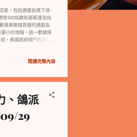
定因素，包括通脹指標下滑、
普500指數和那斯達克指
價指數是美聯儲首選的通脹指
以來最小的增幅。這一數據降
目前，美國政府關門的風險
歧。這可能導致政府職能受
評級產生影響。 汽車業罷工
閱讀完整內容
到約2.5萬人。這對汽車
風險加劇 美中國國際貿易
。此外，一名高階主管在中
成不利影響。 科技股表現較
果股價紅盤，並表示在英國招
力、鴿派
三季交車量表示懷疑。此
1.03億美元的價格出售，股價
9/29
現低迷。三大美股指數在9月
和那斯達克指數創下2022
加劇。 美元指數走強，金融
對匯率波動的擔憂，尤其是日