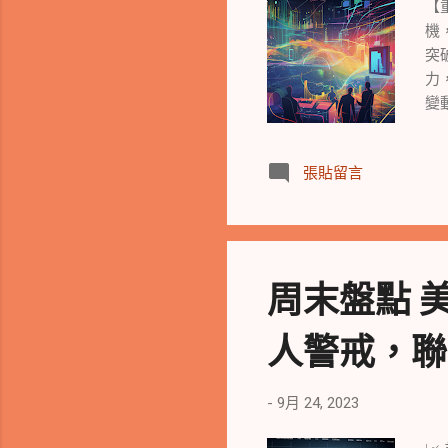
【
機
突
力
變
布
再
張貼留言
能
情
得
高
上
周末盤點 
席
變
人警戒，聯準會
風
法
響
-
9月 24, 2023
果
的