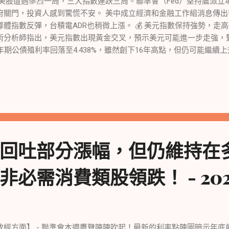
 美股遭遇慘烈一周，三大指數連跌三周。聯準會（Fed）堅持鷹派
大，並宣布向AI新創公司Anthropic投資了40億美元。 【美國編劇罷
府關門，投資人感到驚慌不安。 美中成立經濟和金融工作組消息傳
，有望結束已長達146天的美國編劇罷工。美國編劇工會已宣布與主
導體指數反彈，台積電ADR也稍微上漲。 💰 美元指數保持強勢，走高
仍需要得到美國劇作家協會的通過才能生效。在這之前，串流媒體巨頭Ne
術分析師指出，美元指數出現黃金交叉，預示美元可能進一步走強，
尼和華納兄弟探索則下跌。
0年期公債殖利率回落至4.438%，雖然創下16年高點，但仍可能繼續上
消息，包括高公債殖利率、高油價、學貸恢復償還和美國政府關門風
拉高公債殖利率，對美股造成進一步影響。 🦅 美聯儲再次釋放鷹派
期。這引起了美股22日的反彈失敗，導致三大指數連四日收跌，並使標
了自三月以來最糟糕的一周。 📉 美股主要指數22日開盤上漲，但
壓力，並且由於聯邦政府關門危機升級，美股再次轉跌。 道瓊工業指數終
數和那斯達克指數分別下跌0.23%和0.09%。費城半導體指數逆勢上漲0
漲。 標普500指數和那斯達克綜合指數上周五跌幅分別為0.2%和0.1
回吐部分漲幅，但仍維持在
。道瓊工業指數周線跌幅為1.9%。 過去一周，標普500和那斯達克指數分別
續三周收跌，創下三月10日以來最大單周跌幅。道瓊工業指數下跌1.
必需消費類股領跌！ - 2023/
 投資人快速拋售股票，擔心Fed持續升息會導致明年美國經濟硬著
計，全球股票基金流出金額創下去年12月以來的最高紀錄。然而，全
然獲得資金流入。此外，投資者還從黃金和現金類基金撤離資金。 🔔
ed持續升息可能導致美國經濟衰退和金融市場動盪。他指出，債券殖
逾期還款者增加等都是經濟惡化的跡象。
政經方面】 - 聯準會本週鷹聲陣陣吹起！最新的利率點陣圖暗示年底前