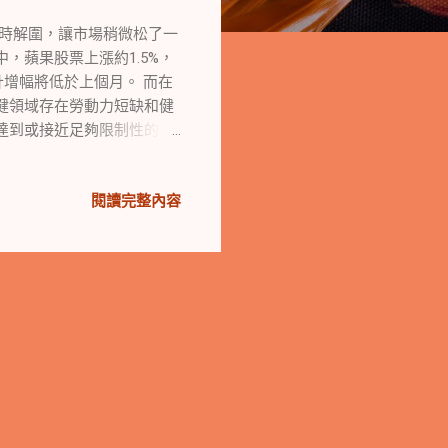
暫時解圍，讓市場稍微松了一
，蘋果股票上漲約1.5%，
計增幅將低於上個月。 而在
健領域存在勞動力短缺和健
達到或接近足夠限制性的利
可能需要多次升息才能將通
法案，暫時解決了政府關門的
閱讀完整內容
特律賭場工人和美國凱撒醫
警告，將升級對美國人工智慧
與經濟指數 在股市方面，
ivian Automotive
漲了0.31%。這些股票的漲跌
上升至近十幾年來的新高，2
支出數據優於預期的情況下發
預算法案，暫時解決了政府
多的政府資金。與此同時，
尋求將就業市場長期保持在良
5%的可能性維持利率在當