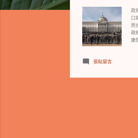
政
口
而
政
康
率
脹
張貼留言
問
療
晶
蘋果
的
情
年
生
關
聯
好