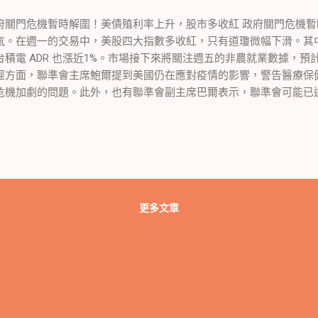
府關門危機暫時解圍！美債殖利率上升，股市多收紅 政府關門危機
氣。在週一的交易中，美股四大指數多收紅，只有道瓊微幅下滑。其中
台積電 ADR 也漲近1%。市場接下來將關注週五的非農就業數據，預
經方面，聯準會主席鮑爾提到美國仍在應對疫情的影響，警告醫療保
危機加劇的問題。此外，也有聯準會副主席巴爾表示，聯準會可能已
水平，央行需要謹慎考慮再度升息。然而，聯準會理事鮑曼則認為，
降至央行的目標。 在政府方面，美國國會通過了一項短期支出預算
題，但只能撐到11月中旬。此外，還有多個行業計劃進行罷工，如底
集團工會聯盟的成員。 此外，外媒消息透露美國當局已向中國發出
片和半導體生產設施的出口限制，以防止早前禁令的漏洞。 股市走勢
股票上漲約1.48%，而特斯拉股票也有0.55%的上漲。另外，電動車新創公司 R
更多文章
股價則下跌了2.55%。此外，加密貨幣交易平台 Coinbase 的股價上
況都受到了各種因素的影響。 在經濟指數方面，10年期美債殖利率
期美債殖利率也有上漲。這些行動是在9月份ISM製造業指數和營建
的。 國會和央行的動態 在政府方面，美國國會通過了一項短期支出
門的問題。然而，這只是一個權宜之計，國會需要在未來幾週提供更
邦政府也面臨著停擺的風險。 在央行方面，美聯儲主席鮑威爾稱，
狀態，但沒有對貨幣政策前景置評。不過，市場預計美聯儲今年仍有5