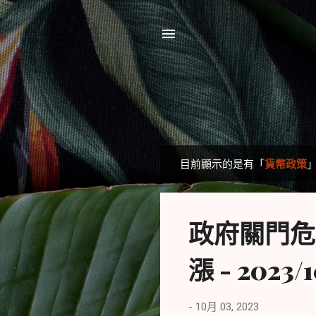
目前顯示的是有「
貨幣政策
發
表
文
政府關門危
章
漲 - 2023/
-
10月 03, 2023