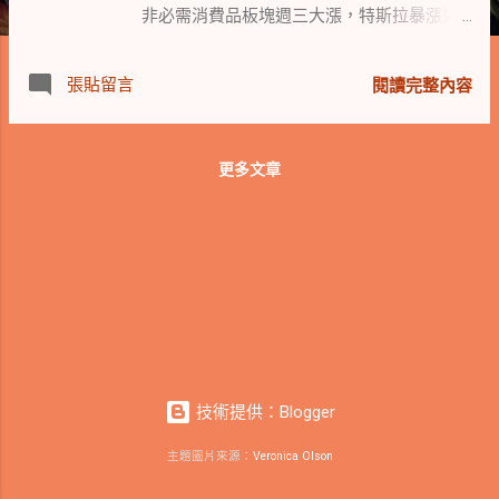
非必需消費品板塊週三大漲，特斯拉暴漲近
6%。而能源股則因原油價格下跌而跌勢慘
重。 美國國會仍處動盪，麥卡錫成為史上首
張貼留言
閱讀完整內容
位被罷免下台的眾議院議長。麥卡錫下台意
味著眾議院通過撥款議案的難度大增，聯邦
機構關門的機率攀升至 80%。 🎓 美國政府
更多文章
已批准為 12.5 萬名借貸人額外減免 90 億美
元的學生債務。 💻 Alphabet 子公司 Google
收高 2.12%，推出了一系列新產品，包括
Pixel 8 手機、Pixel Watch 2 智慧手錶和升級
版的 Pixel Buds Pro。 🍎 蘋果股價震盪上漲
0.73%，推出 iOS 17.0.3 軟體更新以解決
iPhone 15 過熱問題。蘋果執行長庫克也進行
了最大規模的股票抛售。 歐元區經濟方面，
8 月PPI指數環比首次上漲，9 月綜合PMI終值
技術提供：Blogger
超預期上修，德國服務業PMI重上榮枯線，英
國服務業PMI則降至八個月最低。 美國9月
主題圖片來源：
Veronica Olson
ADP「小非農」就業新增 8.9 萬人，美國9月
ISM服務業指數達 53.6，略低於前值，9月