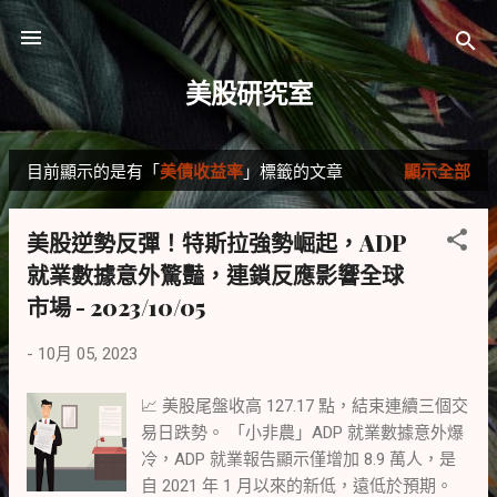
跳到主要內容
美股研究室
目前顯示的是有「
美債收益率
」標籤的文章
顯示全部
發
表
美股逆勢反彈！特斯拉強勢崛起，ADP
文
就業數據意外驚豔，連鎖反應影響全球
章
市場 - 2023/10/05
-
10月 05, 2023
📈 美股尾盤收高 127.17 點，結束連續三個交
易日跌勢。 「小非農」ADP 就業數據意外爆
冷，ADP 就業報告顯示僅增加 8.9 萬人，是
自 2021 年 1 月以來的新低，遠低於預期。