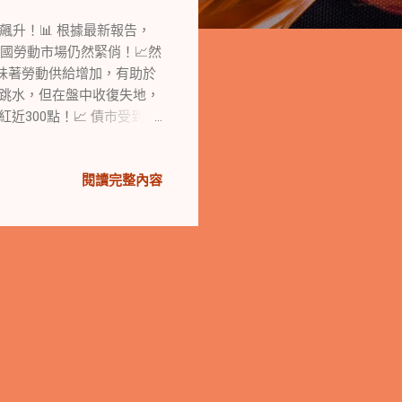
飆升！📊 根據最新報告，
美國勞動市場仍然緊俏！📈然
意味著勞動供給增加，有助於
盤跳水，但在盤中收復失地，
300點！📈 債市受到影
市的拋售潮。10年期公債殖
8%。 市場變數和觀察 儘管
閱讀完整內容
著美聯儲不會急於加息。另
的貿易爭端則有望得到緩
antis發動罷工的談判出現曙
源公司，都是市場關注的焦
終以V型反轉收盤。納斯達克
。此外，中概股成為本周最
將對市場產生重大影響。