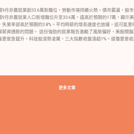
國9月非農就業創33.6萬新職位，勞動市場持續火熱，債市震盪，股市
國9月非農就業人口新增職位升至33.6萬，遠高於預期的17萬，顯示
，失業率卻高於預期的3.8%。平均時薪的增長速度也放緩，這可能
解薪資通膨的問題。 這份強勁的就業報告激勵了風險偏好，美股開
盤更是急竄升，科技股漲勢凌厲，三大指數收盤漲超1%。道瓊更是收紅近
：10年期美國公債殖利率攀升至新高 然而，這份就業報告卻引起了債
率升至接近4.88%的新高，雖然稍有回落，但仍然上漲約6個基點至4.7
業數據遠強於預期，但失業率高於預期，薪資增長放緩，這可能意味
，美國和中國之間的晶片戰爭也可能進一步升級，而英國和歐盟之間
。 行業消息 此外，全美汽車工人聯合會 (UAW) 向通用、福特和Stell
，以及能源巨擘埃克森美孚計劃以約600億美元收購Pioneer天然資
更多文章
。 股市表現 在這一切的影響下，美股經歷了盤中的大幅波動，但最
標普更是以一個月來最大的日漲幅結束了這一周，抹去了全周的跌幅
的亮點。 作為投資者，現在我們需要密切關注下週的通脹數據，它