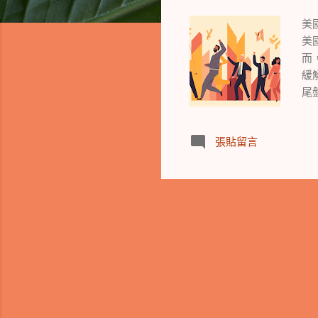
美
美
而
緩
尾
響
利
張貼留言
就
外
解
光
點
和
大