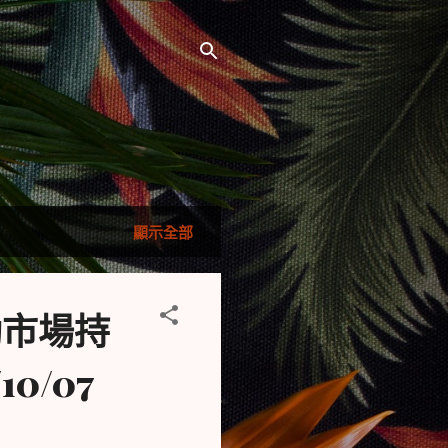
顯示全部
動市場持
0/07