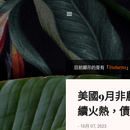
目前顯示的是有「
Stellantis
發
表
文
美國9月非
章
續火熱，債市
-
10月 07, 2023