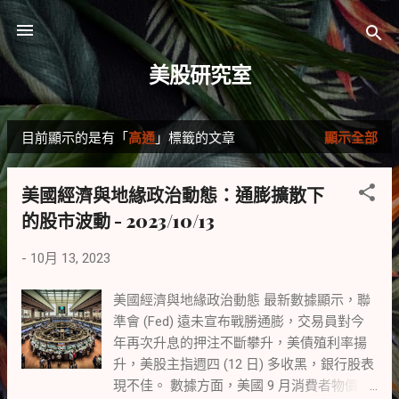
跳到主要內容
美股研究室
目前顯示的是有「
高通
」標籤的文章
顯示全部
發
表
美國經濟與地緣政治動態：通膨擴散下
文
的股市波動 - 2023/10/13
章
-
10月 13, 2023
美國經濟與地緣政治動態 最新數據顯示，聯
準會 (Fed) 遠未宣布戰勝通膨，交易員對今
年再次升息的押注不斷攀升，美債殖利率揚
升，美股主指週四 (12 日) 多收黑，銀行股表
現不佳。 數據方面，美國 9 月消費者物價指