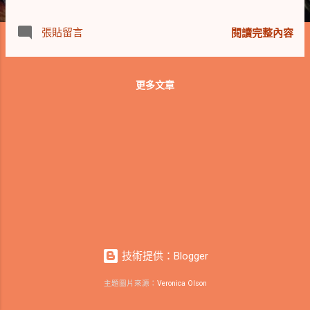
數 (CPI) 年增 3.7%，略高於預期，連續第二
個月快速成長，扣除食品和能源成本的核心
張貼留言
閱讀完整內容
CPI 年增 4.1%，為近兩年來最慢增速。 地緣
方面，巴勒斯坦伊斯蘭主義團體哈瑪斯
(Hamas) 上週末在以色列發動致命襲擊，以
更多文章
色列死亡人數已上升至 1,300 多人。數十名
以色列和外國人質被帶回加薩；以色列表示
已確認其中 97 人的身分。加薩當局表示，已
有 1,400 多名巴勒斯坦人被殺，6,000 多人受
傷。死者中有 10 名巴勒斯坦醫護人員。 伊
朗總統萊希呼籲伊斯蘭和阿拉伯國家合作，
共同對抗以色列。美國表示伊朗短期內無法
動用在卡達的 60 億美元。聯合國世界糧食計
畫署警告，以色列實施全面封鎖後，加薩的
關鍵物資供應嚴重不足。 專家觀點與公司動
態 Charles Schwab 董事總經理 Richard Flynn
技術提供：Blogger
研判：「無論聯準會是否選擇升息，只要通
主題圖片來源：
Veronica Olson
膨難以消滅，我們就不太可能看到利率降至
當前水準以下。」 Strategas Research 首席