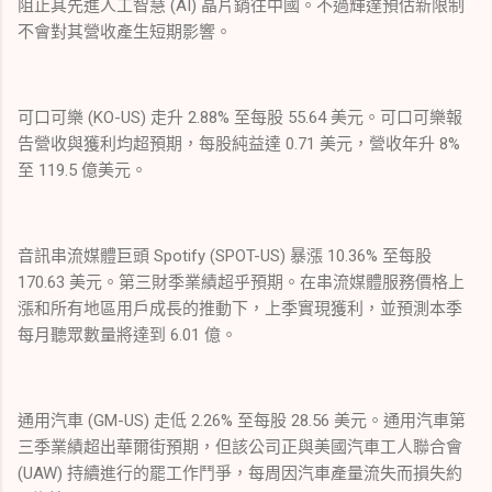
阻止其先進人工智慧 (AI) 晶片銷往中國。不過輝達預估新限制
不會對其營收產生短期影響。
可口可樂 (KO-US) 走升 2.88% 至每股 55.64 美元。可口可樂報
告營收與獲利均超預期，每股純益達 0.71 美元，營收年升 8%
至 119.5 億美元。
音訊串流媒體巨頭 Spotify (SPOT-US) 暴漲 10.36% 至每股
170.63 美元。第三財季業績超乎預期。在串流媒體服務價格上
漲和所有地區用戶成長的推動下，上季實現獲利，並預測本季
每月聽眾數量將達到 6.01 億。
通用汽車 (GM-US) 走低 2.26% 至每股 28.56 美元。通用汽車第
三季業績超出華爾街預期，但該公司正與美國汽車工人聯合會
(UAW) 持續進行的罷工作鬥爭，每周因汽車產量流失而損失約