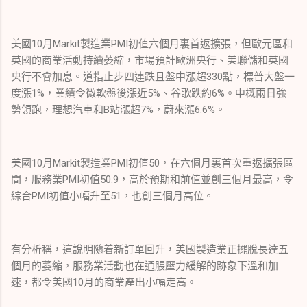
美國10月Markit製造業PMI初值六個月裏首返擴張，但歐元區和
英國的商業活動持續萎縮，市場預計歐洲央行、美聯儲和英國
央行不會加息。道指止步四連跌且盤中漲超330點，標普大盤一
度漲1%，業績令微軟盤後漲近5%、谷歌跌約6%。中概兩日強
勢領跑，理想汽車和B站漲超7%，蔚來漲6.6%。
美國10月Markit製造業PMI初值50，在六個月裏首次重返擴張區
間，服務業PMI初值50.9，高於預期和前值並創三個月最高，令
綜合PMI初值小幅升至51，也創三個月高位。
有分析稱，這說明隨着新訂單回升，美國製造業正擺脫長達五
個月的萎縮，服務業活動也在通脹壓力緩解的跡象下溫和加
速，都令美國10月的商業產出小幅走高。