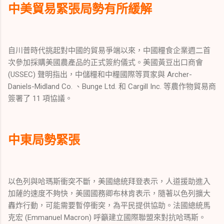
中美貿易緊張局勢有所緩解
自川普時代挑起對中國的貿易爭端以來，中國糧食企業週二首
次參加採購美國農產品的正式簽約儀式。美國黃豆出口商會
(USSEC) 聲明指出，中儲糧和中糧國際等買家與 Archer-
Daniels-Midland Co. 、Bunge Ltd. 和 Cargill Inc. 等農作物貿易商
簽署了 11 項協議。
中東局勢緊張
以色列與哈瑪斯衝突不斷，美國總統拜登表示，人道援助進入
加薩的速度不夠快，美國國務卿布林肯表示，隨著以色列擴大
轟炸行動，可能需要暫停衝突，為平民提供協助。法國總統馬
克宏 (Emmanuel Macron) 呼籲建立國際聯盟來對抗哈瑪斯。