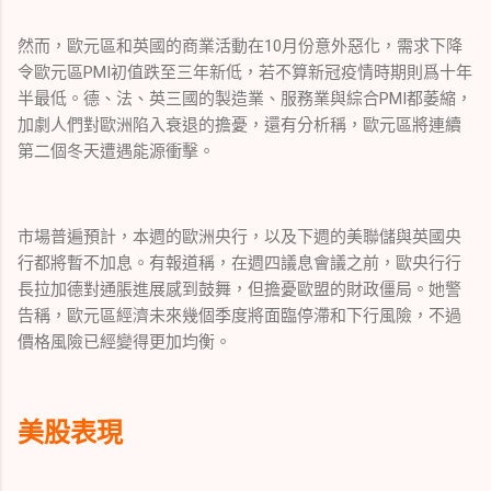
然而，歐元區和英國的商業活動在10月份意外惡化，需求下降
令歐元區PMI初值跌至三年新低，若不算新冠疫情時期則爲十年
半最低。德、法、英三國的製造業、服務業與綜合PMI都萎縮，
加劇人們對歐洲陷入衰退的擔憂，還有分析稱，歐元區將連續
第二個冬天遭遇能源衝擊。
市場普遍預計，本週的歐洲央行，以及下週的美聯儲與英國央
行都將暫不加息。有報道稱，在週四議息會議之前，歐央行行
長拉加德對通脹進展感到鼓舞，但擔憂歐盟的財政僵局。她警
告稱，歐元區經濟未來幾個季度將面臨停滯和下行風險，不過
價格風險已經變得更加均衡。
美股表現