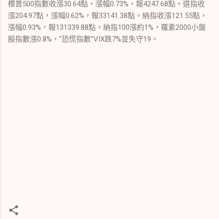
標普500指數收漲30.64點，漲幅0.73%，報4247.68點。道指收
漲204.97點，漲幅0.62%，報33141.38點。納指收漲121.55點，
漲幅0.93%，報131339.88點。納指100漲約1%，羅素2000小盤
股指數漲0.8%，“恐慌指數”VIX跌7%並失守19。