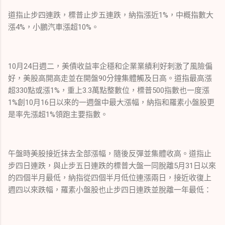
道指止步四連跌，標普止步五連跌，納指漲近1%，中概指數大
漲4%，小鵬汽車漲超10%。
10月24日週二，美債收益率企穩和企業業績利好刺激了風險偏
好，美股高開高走並在開盤90分鐘集體觸及日高。道指最高漲
超330點或漲1%，重上3.3萬點整數位，標普500指數也一度漲
1%創10月16日以來的一週盤中最大漲幅，納指和羅素小盤股更
是率先漲超1%領跑主要指數。
午盤時美股接近抹去全部漲幅，隨後反彈並集體收高。道指止
步四日連跌，與止步五日連跌的標普大盤一同脫離5月31日以來
的四個半月最低，納指從四個半月低位連漲兩日，接近收復上
週四以來跌幅，羅素小盤股也止步四日連跌並脫離一年最低：