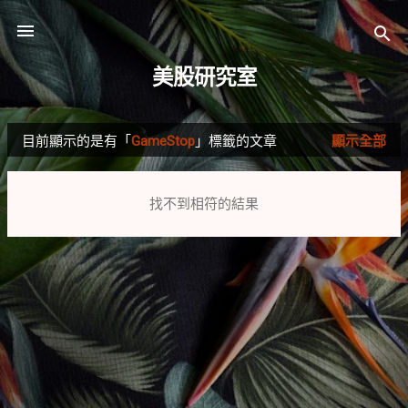
跳到主要內容
美股研究室
目前顯示的是有「
GameStop
」標籤的文章
顯示全部
發
表
找不到相符的結果
文
章