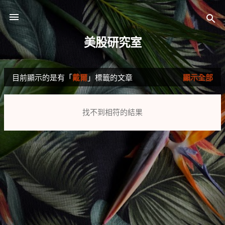
跳到主要內容
美股研究室
目前顯示的是有「
戴爾
」標籤的文章
顯示全部
發
表
找不到相符的結果
文
章