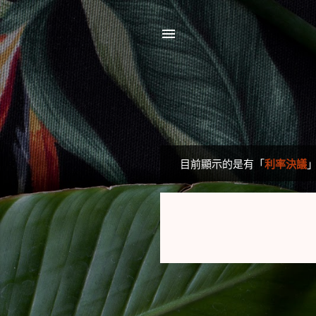
目前顯示的是有「
利率決議
發
表
文
章