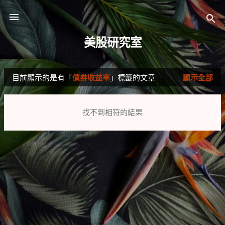
跳到主要內容
美股研究室
目前顯示的是有「
債券收益率
」標籤的文章
顯示全部
發
表
找不到相符的結果
文
章